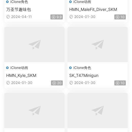
iClone角色
iClone动画
万圣节趣味包
HMN_MaleFit_Diver_SKM
2024-04-11
2024-01-30
9.9
10
iClone动画
iClone角色
HMN_Kyle_SKM
SK_T47Minigun
2024-01-30
2024-01-30
20
10