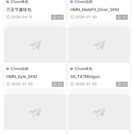
iClone角色
iClone动画
万圣节趣味包
HMN_MaleFit_Diver_SKM
2024-04-11
2024-01-30
9.9
10
iClone动画
iClone角色
HMN_Kyle_SKM
SK_T47Minigun
2024-01-30
2024-01-30
20
10