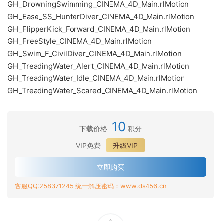
GH_DrowningSwimming_CINEMA_4D_Main.rlMotion
GH_Ease_SS_HunterDiver_CINEMA_4D_Main.rlMotion
GH_FlipperKick_Forward_CINEMA_4D_Main.rlMotion
GH_FreeStyle_CINEMA_4D_Main.rlMotion
GH_Swim_F_CivilDiver_CINEMA_4D_Main.rlMotion
GH_TreadingWater_Alert_CINEMA_4D_Main.rlMotion
GH_TreadingWater_Idle_CINEMA_4D_Main.rlMotion
GH_TreadingWater_Scared_CINEMA_4D_Main.rlMotion
10
下载价格
积分
VIP免费
升级VIP
立即购买
客服QQ:258371245 统一解压密码：www.ds456.cn