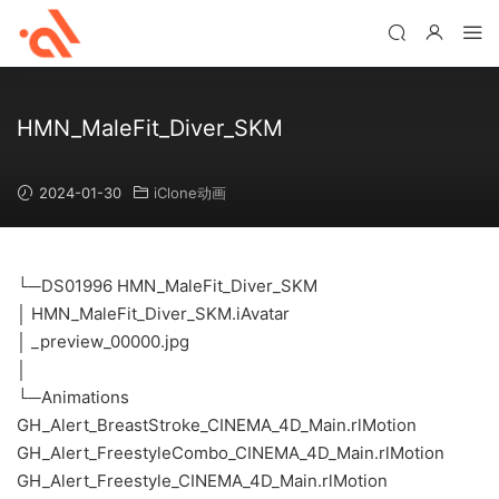
HMN_MaleFit_Diver_SKM
2024-01-30
iClone动画
└─DS01996 HMN_MaleFit_Diver_SKM
│ HMN_MaleFit_Diver_SKM.iAvatar
│ _preview_00000.jpg
│
└─Animations
GH_Alert_BreastStroke_CINEMA_4D_Main.rlMotion
GH_Alert_FreestyleCombo_CINEMA_4D_Main.rlMotion
GH_Alert_Freestyle_CINEMA_4D_Main.rlMotion