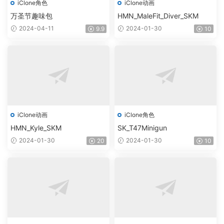
iClone角色
iClone动画
万圣节趣味包
HMN_MaleFit_Diver_SKM
2024-04-11
2024-01-30
9.9
10
iClone动画
iClone角色
HMN_Kyle_SKM
SK_T47Minigun
2024-01-30
2024-01-30
20
10