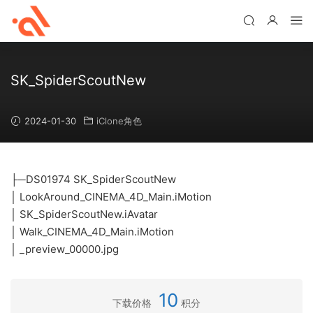
SK_SpiderScoutNew
2024-01-30
iClone角色
├─DS01974 SK_SpiderScoutNew
│ LookAround_CINEMA_4D_Main.iMotion
│ SK_SpiderScoutNew.iAvatar
│ Walk_CINEMA_4D_Main.iMotion
│ _preview_00000.jpg
10
下载价格
积分