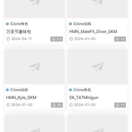
iClone角色
iClone动画
万圣节趣味包
HMN_MaleFit_Diver_SKM
2024-04-11
2024-01-30
9.9
10
iClone动画
iClone角色
HMN_Kyle_SKM
SK_T47Minigun
2024-01-30
2024-01-30
20
10