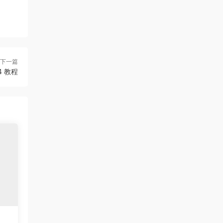
免
r
a
s
B
B
费
u
c
h
r
r
的
s
t
u
u
Z
h
e
s
s
B
r
h
h
r
C
下一篇
u
r
C4 教程
s
e
h
a
插
t
件
o
r
&
Z
B
r
u
s
h