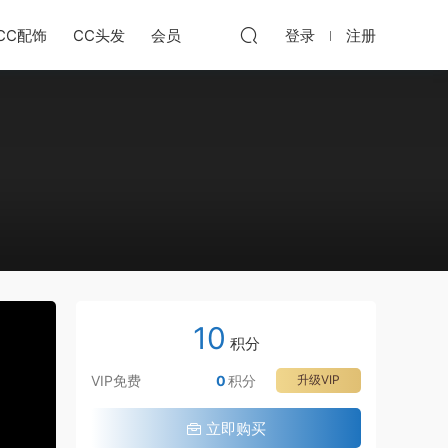
CC配饰
CC头发
会员
登录
注册
共
10
8
积分
节
VIP免费
0
积分
升级VIP
·
1
·
立即购买
_
2