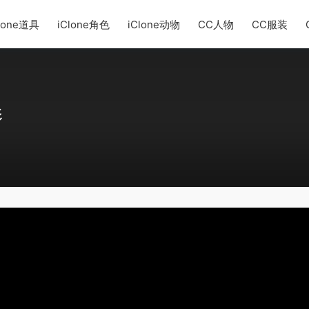
lone道具
iClone角色
iClone动物
CC人物
CC服装
影