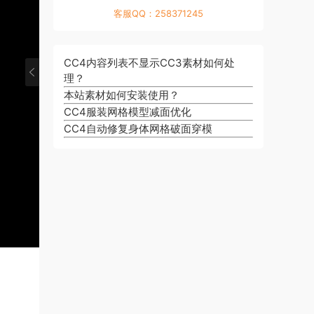
·
简
_
客服QQ：258371245
3
·
介
素
_
4
_
·
描
Z
_
角
5
概
CC4内容列表不显示CC3素材如何处
·
B
打
色
_
念
理？
6
r
·
磨
创
自
_
_
u
本站素材如何安装使用？
7
和
建
·
动
角
调
s
CC4服装网格模型减面优化
_
重
者
8
装
色
整
h
CC4自动修复身体网格破面穿模
快
新
和
_
配
创
皮
体
速
打
免
工
_
建
肤
积
摆
磨
费
作
角
者
重
模
姿
_
Z
流
色
和
量
型
势
角
B
程
创
Z
_
_
_
色
r
概
建
B
角
角
角
创
u
述
者
r
色
色
色
造
s
_
和
u
创
创
创
者
h
C
Z
s
建
建
建
&
插
h
B
h
者
者
者
Z
件
a
r
和
和
和
B
r
u
Z
Z