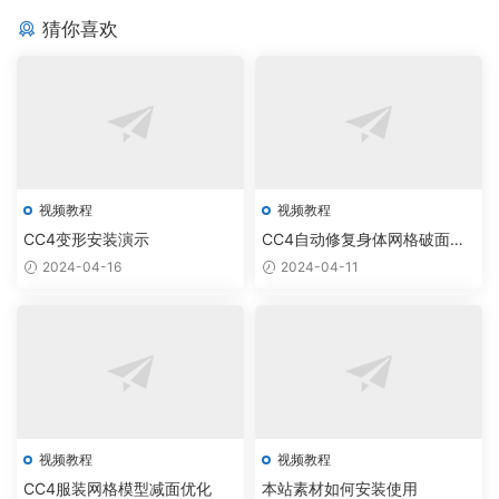
t
出
5
3
U
游
角
·
份
料
o
猜你喜欢
细
自
访
n
戏
色
U
物
r
·
分
动
问
i
预
设
n
理
4
数
网
设
旧
·
t
告
置
i
自
共
字
格
置
资
C
y
片
·
t
动
享
人
头
产
C
自
将
y
设
内
·
与
发
3
动
动
自
置
容
用
卡
物
·
+
设
画
动
A
通
理
如
角
置
视频教程
视频教程
·
导
设
c
人
何
色
插
动
CC4变形安装演示
CC4自动修复身体网格破面穿
入
置
c
物
轻
动
件
模
画
U
入
2024-04-16
2024-04-11
u
动
松
态
免
化
n
门
R
态
地
褶
费
动
i
I
褶
在
皱
下
态
t
G
皱
U
入
载
皱
y
绑
系
n
门
和
纹
定
统
i
快
在
坚
t
速
迪
硬
y
安
士
视频教程
视频教程
表
设
装
尼
CC4服装网格模型减面优化
本站素材如何安装使用
面