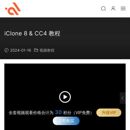
iClone 8 & CC4 教程
2024-01-16
视频教程
2
7
·
从
·
i
30
将
全套视频观看价格合计为
积分（VIP免费）
升级VIP
·
C
镜
与
立即购买
·
l
头
i
自
o