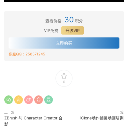
·
光
C
定
n
镜
斑
·
l
义
e
头
与
智
o
·
镜
30
7
光
相
查看价格
积分
能
n
多
头
和
·
斑
机
内
e
驱
光
C
VIP免费
升级VIP
多
入
和
·
容
8
动
斑
h
驱
门
环
智
管
和
·
器
a
立即购买
动
境
能
理
C
从
和
r
·
器
对
肤
器
h
客服QQ：258371245
已
工
a
编
和
齐
·
色
入
a
知
作
c
辑
工
打
调
门
r
·
标
组
t
面
作
包
节
a
布
准
_
e
·
部
组
和
c
料
自
自
r
虚
和
_
0
·
发
t
和
动
定
C
幻
面
模
虚
布
e
·
头
导
义
r
引
部
板
幻
内
r
为
发
入
e
·
擎
关
引
容
C
虚
的
运
a
制
5
键
·
擎
包
r
幻
软
动
t
上一篇
下一篇
作
的
帧
内
5
e
·
引
物
ZBrush 与 Character Creator 合
iClone动作捕捉动画培训
o
电
自
简
容
的
a
导
擎
理
影
r
·
影
动
介
备
布