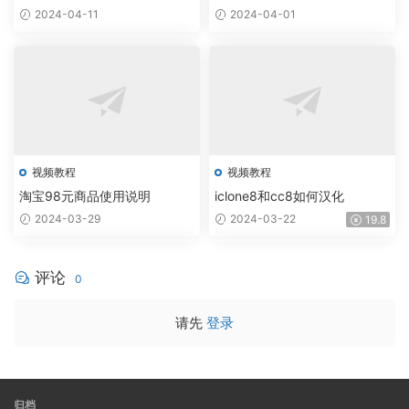
置
指
&
的
2024-04-11
2024-04-01
布
南
动
机
料
漫
器
和
风
人
头
格
发
角
物
色
理
视频教程
视频教程
淘宝98元商品使用说明
iclone8和cc8如何汉化
2024-03-29
2024-03-22
19.8
评论
0
请先
登录
归档