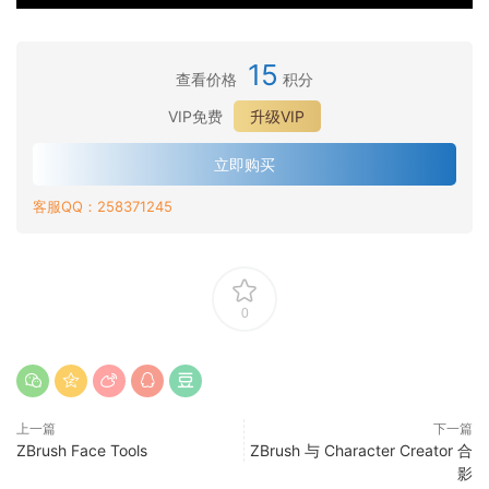
·
用
人
有
A
用
B
·
角
选
c
于
l
用
色
·
择
15
c
创
e
查看价格
积分
B
创
3
性
u
·
建
n
l
建
D
网
R
VIP免费
升级VIP
通
骨
d
·
e
碰
造
格
I
过
架
e
C
n
撞
·
脸
装
G
立即购买
面
特
r
C
d
形
如
师
备
重
·
部
征
&
头
e
状
客服QQ：258371245
何
—
和
新
Z
轮
的
A
·
像
r
和
使
—
硬
利
B
廓
自
c
Z
、
替
软
·
用
将
表
用
r
和
动
c
B
3
换
布
如
A
动
面
面
·
u
形
装
u
r
D
角
何
c
态
附
部
将
s
态
配
0
R
u
人
色
使
c
皱
着
骨
静
h
改
工
I
s
脸
创
用
u
纹
的
骼
态
动
善
具
G
h
和
造
K
R
应
化
固
头
态
微
_
为
和
M
者
r
I
用
身
定
部
人
笑
高
类
C
e
中
i
G
于
三
和
上一篇
下一篇
模
物
线
级
人
h
t
的
t
在
任
ZBrush Face Tools
ZBrush 与 Character Creator 合
维
复
型
姿
条
A
角
a
a
眼
a
角
影
何
建
位
转
势
和
c
色