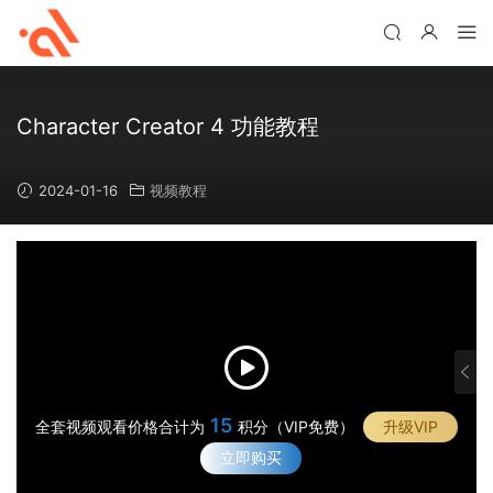
Character Creator 4 功能教程
2024-01-16
视频教程
1
4
·
使
·
用
15
如
全套视频观看价格合计为
积分（VIP免费）
升级VIP
·
先
何
为
立即购买
·
进
使
类
具
的