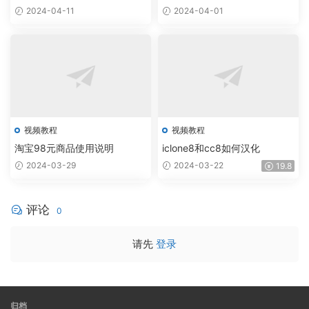
姿
2024-04-11
2024-04-01
物
势
身
一
上
个
创
雕
建
塑
独
，
特
无
的
限
视频教程
视频教程
动
姿
淘宝98元商品使用说明
iclone8和cc8如何汉化
态
势
褶
2024-03-29
2024-03-22
19.8
皱
评论
0
请先
登录
归档