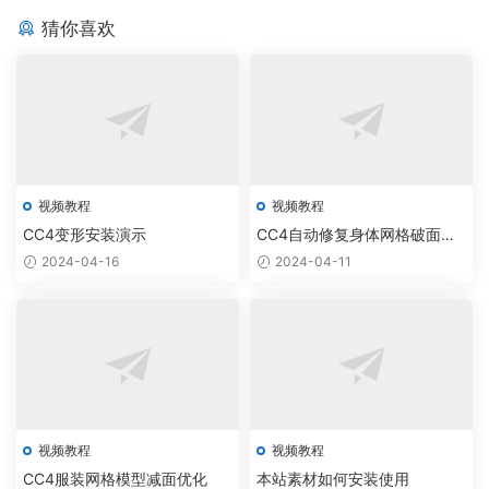
r
H
睛
&
色
C
模
换
C
面
c
添
a
u
和
猜你喜欢
C
上
C
为
C
部
u
加
c
m
牙
h
屏
头
完
4
皱
R
额
t
a
齿
a
蔽
像
全
唤
纹
I
外
e
n
r
未
动
起
G
骨
r
s
a
使
画
美
骼
C
全
c
用
的
术
r
身
t
的
3
雕
e
纹
e
身
D
视频教程
视频教程
塑
a
理
r
体
角
的
CC4变形安装演示
CC4自动修复身体网格破面穿
t
C
部
色
动
模
2024-04-16
2024-04-11
o
r
位
感
r
e
与
的
a
优
3
t
雅
D
o
打
r
印
在
和
卡
视频教程
视频教程
角
通
CC4服装网格模型减面优化
本站素材如何安装使用
色
人