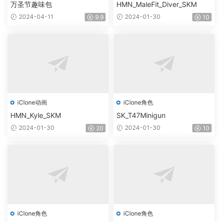
万圣节趣味包
HMN_MaleFit_Diver_SKM
2024-04-11
2024-01-30
9.9
10
iClone动画
iClone角色
HMN_Kyle_SKM
SK_T47Minigun
2024-01-30
2024-01-30
20
10
iClone角色
iClone角色