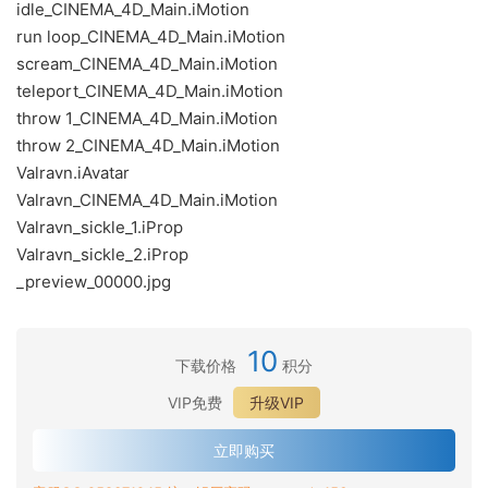
idle_CINEMA_4D_Main.iMotion
run loop_CINEMA_4D_Main.iMotion
scream_CINEMA_4D_Main.iMotion
teleport_CINEMA_4D_Main.iMotion
throw 1_CINEMA_4D_Main.iMotion
throw 2_CINEMA_4D_Main.iMotion
Valravn.iAvatar
Valravn_CINEMA_4D_Main.iMotion
Valravn_sickle_1.iProp
Valravn_sickle_2.iProp
_preview_00000.jpg
10
下载价格
积分
VIP免费
升级VIP
立即购买