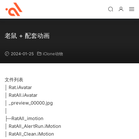
老鼠 + 配套动画
2024-01-25
iClone动物
文件列表
│ Rat.iAvatar
│ RatAll.iAvatar
│ _preview_00000.jpg
│
├─RatAll_imotion
│ RatAll_AlertRun.iMotion
│ RatAll_Clean.iMotion