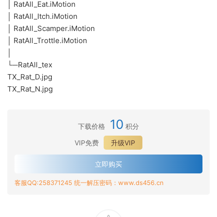
│ RatAll_Eat.iMotion
│ RatAll_Itch.iMotion
│ RatAll_Scamper.iMotion
│ RatAll_Trottle.iMotion
│
└─RatAll_tex
TX_Rat_D.jpg
TX_Rat_N.jpg
10
下载价格
积分
VIP免费
升级VIP
立即购买
客服QQ:258371245 统一解压密码：www.ds456.cn