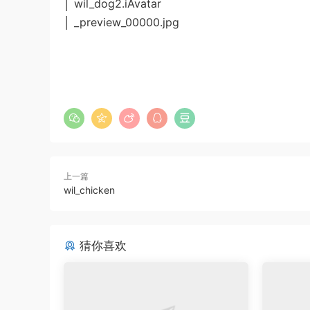
│ wil_dog2.iAvatar
│ _preview_00000.jpg
上一篇
wil_chicken
猜你喜欢