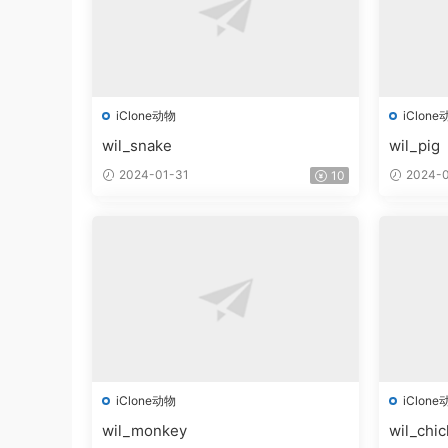
iClone动物
iClone
wil_snake
wil_pig
2024-01-31
2024-0
10
iClone动物
iClone
wil_monkey
wil_chi