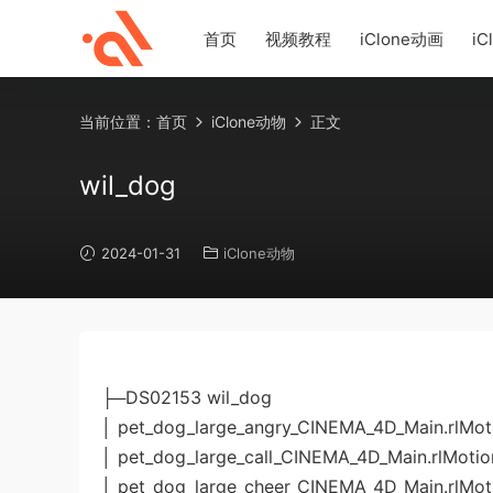
首页
视频教程
iClone动画
iC
当前位置：
首页
iClone动物
正文
wil_dog
2024-01-31
iClone动物
├─DS02153 wil_dog
│ pet_dog_large_angry_CINEMA_4D_Main.rlMot
│ pet_dog_large_call_CINEMA_4D_Main.rlMotio
│ pet_dog_large_cheer_CINEMA_4D_Main.rlMot