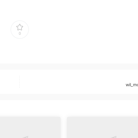
0
wil_m