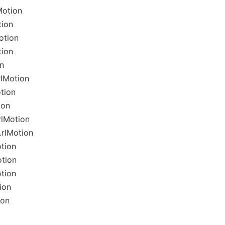
Motion
tion
otion
tion
n
rlMotion
tion
ion
rlMotion
rlMotion
tion
tion
tion
ion
ion