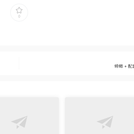
0
蟑螂 + 