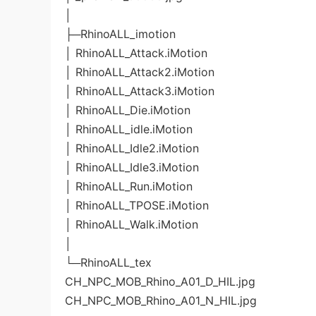
│
├─RhinoALL_imotion
│ RhinoALL_Attack.iMotion
│ RhinoALL_Attack2.iMotion
│ RhinoALL_Attack3.iMotion
│ RhinoALL_Die.iMotion
│ RhinoALL_idle.iMotion
│ RhinoALL_Idle2.iMotion
│ RhinoALL_Idle3.iMotion
│ RhinoALL_Run.iMotion
│ RhinoALL_TPOSE.iMotion
│ RhinoALL_Walk.iMotion
│
└─RhinoALL_tex
CH_NPC_MOB_Rhino_A01_D_HIL.jpg
CH_NPC_MOB_Rhino_A01_N_HIL.jpg