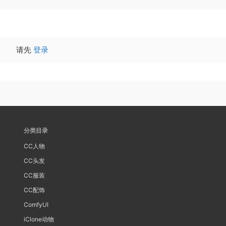
请先
登录
分类目录
CC人物
CC头发
CC服装
CC配饰
ComfyUI
iClone动物