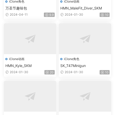
iClone角色
iClone动画
万圣节趣味包
HMN_MaleFit_Diver_SKM
2024-04-11
2024-01-30
9.9
10
iClone动画
iClone角色
HMN_Kyle_SKM
SK_T47Minigun
2024-01-30
2024-01-30
20
10