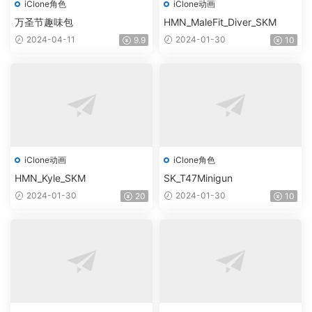
iClone角色
iClone动画
万圣节趣味包
HMN_MaleFit_Diver_SKM
2024-04-11
2024-01-30
9.9
10
iClone动画
iClone角色
HMN_Kyle_SKM
SK_T47Minigun
2024-01-30
2024-01-30
20
10