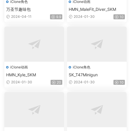
iClone角色
iClone动画
万圣节趣味包
HMN_MaleFit_Diver_SKM
2024-04-11
2024-01-30
9.9
10
iClone动画
iClone角色
HMN_Kyle_SKM
SK_T47Minigun
2024-01-30
2024-01-30
20
10