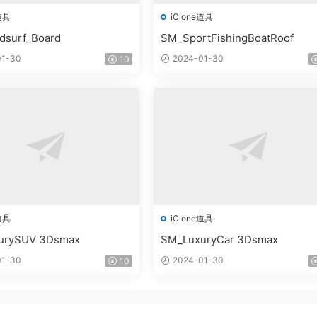
道具
iClone道具
dsurf_Board
SM_SportFishingBoatRoof
1-30
2024-01-30
10
道具
iClone道具
urySUV 3Dsmax
SM_LuxuryCar 3Dsmax
1-30
2024-01-30
10