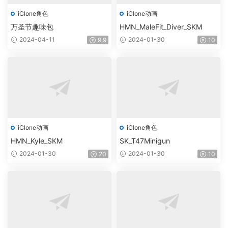
iClone角色
iClone动画
万圣节趣味包
HMN_MaleFit_Diver_SKM
2024-04-11
2024-01-30
9.9
10
iClone动画
iClone角色
HMN_Kyle_SKM
SK_T47Minigun
2024-01-30
2024-01-30
20
10