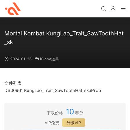
Mortal Kombat KungLao_Trait_SawToothHat
_sk
2024-01-26
iClone道具
文件列表
DS00961 KungLao_Trait_SawToothHat_sk.iProp
10
下载价格
积分
VIP免费
升级VIP