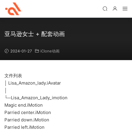
亚马逊女士 + 配套动画
2024-01-27
iClone动画
文件列表
│ Lisa_Amazon_lady.iAvatar
│
└─Lisa_Amazon_Lady_imotion
Magic end.iMotion
Parried center.iMotion
Parried down.iMotion
Parried left.iMotion