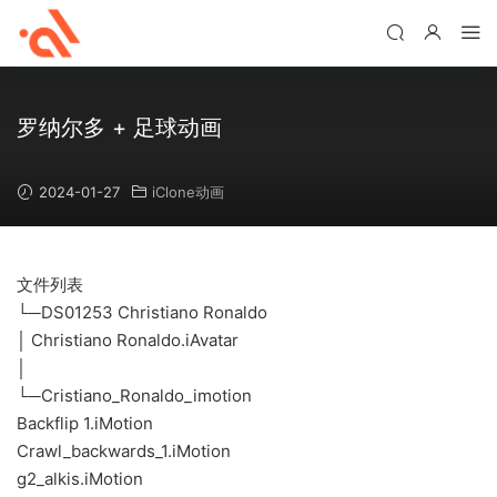
罗纳尔多 + 足球动画
2024-01-27
iClone动画
文件列表
└─DS01253 Christiano Ronaldo
│ Christiano Ronaldo.iAvatar
│
└─Cristiano_Ronaldo_imotion
Backflip 1.iMotion
Crawl_backwards_1.iMotion
g2_alkis.iMotion