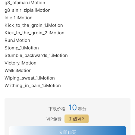
g3_ofaman.iMotion
g8_sinir_zipla.iMotion
Idle 1.iMotion
Kick_to_the_groin_1.iMotion
Kick_to_the_groin_2.iMotion
Run.iMotion
Stomp_1.iMotion
Stumble_backwards_1.iMotion
Victory.iMotion
Walk.iMotion
Wiping_sweat_1.iMotion
Writhing_in_pain_1.iMotion
10
下载价格
积分
VIP免费
升级VIP
立即购买