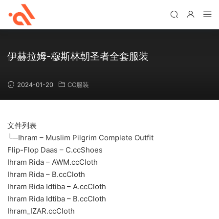
伊赫拉姆-穆斯林朝圣者全套服装
2024-01-20
CC服装
文件列表
└─Ihram – Muslim Pilgrim Complete Outfit
Flip-Flop Daas – C.ccShoes
Ihram Rida – AWM.ccCloth
Ihram Rida – B.ccCloth
Ihram Rida Idtiba – A.ccCloth
Ihram Rida Idtiba – B.ccCloth
Ihram_IZAR.ccCloth