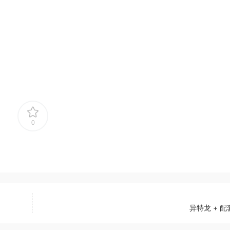
0
异特龙 + 