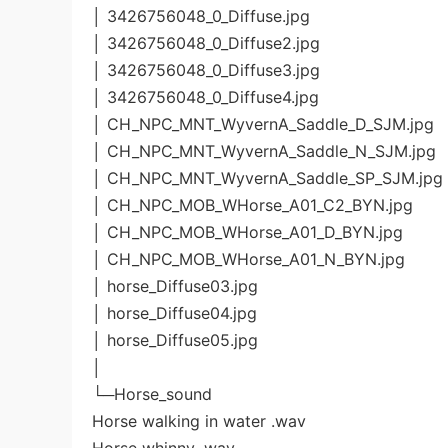
│ 3426756048_0_Diffuse.jpg
│ 3426756048_0_Diffuse2.jpg
│ 3426756048_0_Diffuse3.jpg
│ 3426756048_0_Diffuse4.jpg
│ CH_NPC_MNT_WyvernA_Saddle_D_SJM.jpg
│ CH_NPC_MNT_WyvernA_Saddle_N_SJM.jpg
│ CH_NPC_MNT_WyvernA_Saddle_SP_SJM.jpg
│ CH_NPC_MOB_WHorse_A01_C2_BYN.jpg
│ CH_NPC_MOB_WHorse_A01_D_BYN.jpg
│ CH_NPC_MOB_WHorse_A01_N_BYN.jpg
│ horse_Diffuse03.jpg
│ horse_Diffuse04.jpg
│ horse_Diffuse05.jpg
│
└─Horse_sound
Horse walking in water .wav