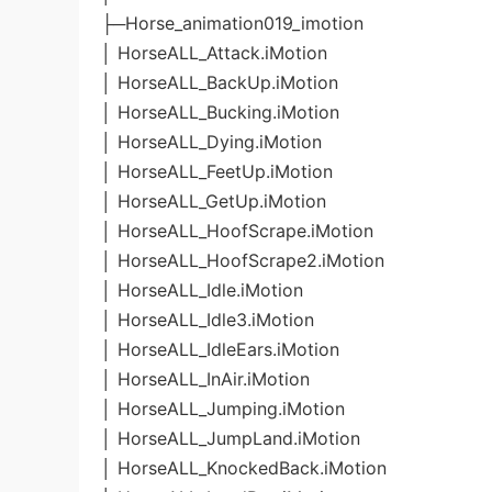
├─Horse_animation019_imotion
│ HorseALL_Attack.iMotion
│ HorseALL_BackUp.iMotion
│ HorseALL_Bucking.iMotion
│ HorseALL_Dying.iMotion
│ HorseALL_FeetUp.iMotion
│ HorseALL_GetUp.iMotion
│ HorseALL_HoofScrape.iMotion
│ HorseALL_HoofScrape2.iMotion
│ HorseALL_Idle.iMotion
│ HorseALL_Idle3.iMotion
│ HorseALL_IdleEars.iMotion
│ HorseALL_InAir.iMotion
│ HorseALL_Jumping.iMotion
│ HorseALL_JumpLand.iMotion
│ HorseALL_KnockedBack.iMotion