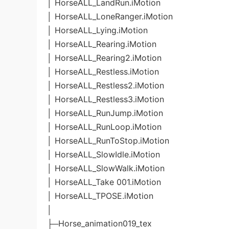
│ HorseALL_LandRun.iMotion
│ HorseALL_LoneRanger.iMotion
│ HorseALL_Lying.iMotion
│ HorseALL_Rearing.iMotion
│ HorseALL_Rearing2.iMotion
│ HorseALL_Restless.iMotion
│ HorseALL_Restless2.iMotion
│ HorseALL_Restless3.iMotion
│ HorseALL_RunJump.iMotion
│ HorseALL_RunLoop.iMotion
│ HorseALL_RunToStop.iMotion
│ HorseALL_SlowIdle.iMotion
│ HorseALL_SlowWalk.iMotion
│ HorseALL_Take 001.iMotion
│ HorseALL_TPOSE.iMotion
│
├─Horse_animation019_tex