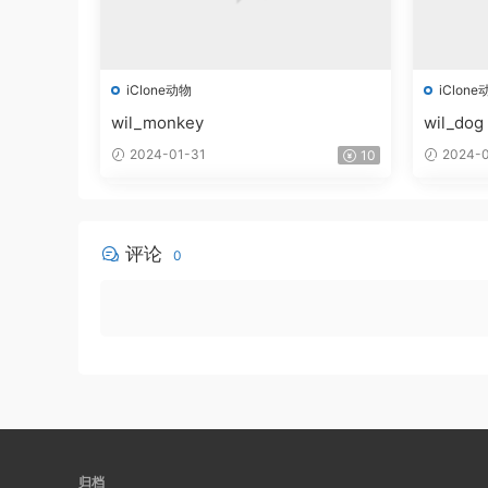
iClone动物
iClone
wil_monkey
wil_dog
2024-01-31
2024-0
10
评论
0
归档