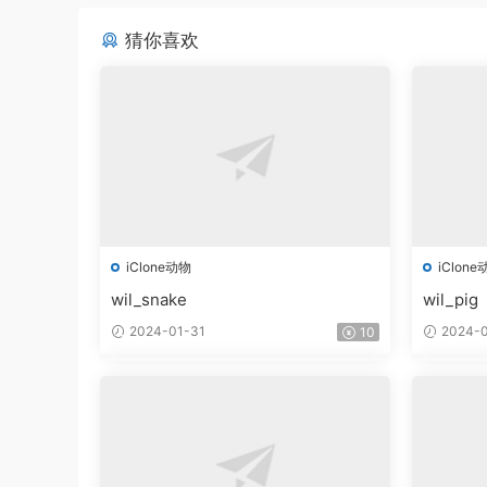
猜你喜欢
iClone动物
iClone
wil_snake
wil_pig
2024-01-31
2024-0
10