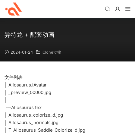
异特龙 + 配套动画
2024-01-24
iClone动物
文件列表
│ Allosaurus.iAvatar
│ _preview_00000.jpg
│
├─Allosaurus tex
│ Allosaurus_colorize_d.jpg
│ Allosaurus_normals.jpg
│ T_Allosaurus_Saddle_Colorize_d.jpg