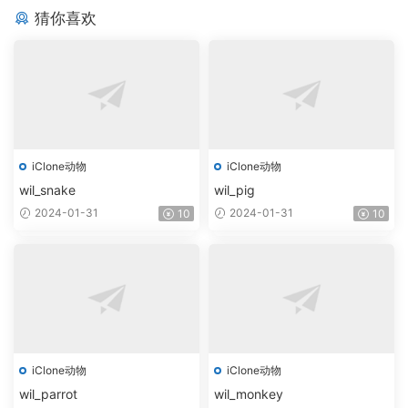
猜你喜欢
iClone动物
iClone动物
wil_snake
wil_pig
2024-01-31
2024-01-31
10
10
iClone动物
iClone动物
wil_parrot
wil_monkey