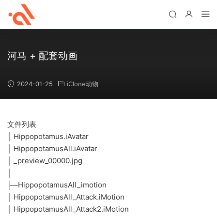
河马 + 配套动画
2024-01-25
iClone动物
文件列表
│ Hippopotamus.iAvatar
│ HippopotamusAll.iAvatar
│ _preview_00000.jpg
│
├─HippopotamusAll_imotion
│ HippopotamusAll_Attack.iMotion
│ HippopotamusAll_Attack2.iMotion