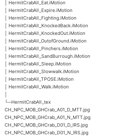
│ HermitCrabAll_Eat.iMotion
│ HermitCrabAll_Expire.iMotion
│ HermitCrabAll_Fighting.iMotion
│ HermitCrabAll_KnockedBack.iMotion
│ HermitCrabAll_KnockedOut.iMotion
│ HermitCrabAll_OutofGround.iMotion
│ HermitCrabAll_Pinchers.iMotion
│ HermitCrabAll_SandBurrough.iMotion
│ HermitCrabAll_Sleep.iMotion
│ HermitCrabAll_Slowwalk.iMotion
│ HermitCrabAll_TPOSE.iMotion
│ HermitCrabAll_Walk.iMotion
│
└─HermitCrabAll_tex
CH_NPC_MOB_GHCrab_A01_D_MTT.jpg
CH_NPC_MOB_GHCrab_A01_N_MTT.jpg
CH_NPC_MOB_GHCrab_D01_D_IRS.jpg
CH_NPC_MOB_GHCrab_D01_N_IRS.jpg