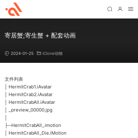
寄居蟹;寄生蟹 + 配套动画
2024-01-25
iClone动物
文件列表
│ HermitCrab1.iAvatar
│ HermitCrab2.iAvatar
│ HermitCrabAll.iAvatar
│ _preview_00000.jpg
│
├─HermitCrabAll_imotion
│ HermitCrabAll_Die.iMotion