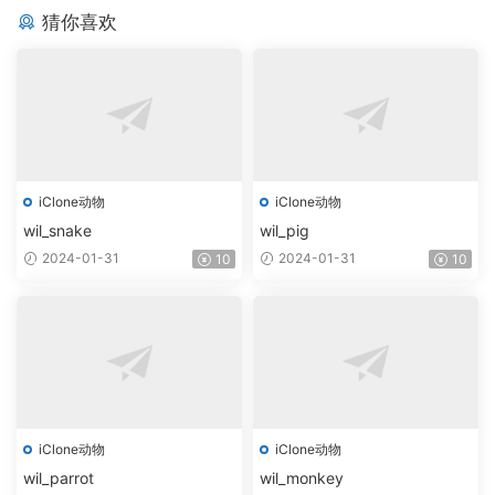
猜你喜欢
iClone动物
iClone动物
wil_snake
wil_pig
2024-01-31
2024-01-31
10
10
iClone动物
iClone动物
wil_parrot
wil_monkey