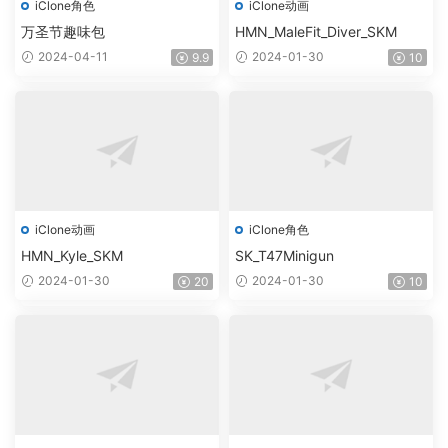
iClone角色
iClone动画
万圣节趣味包
HMN_MaleFit_Diver_SKM
2024-04-11
2024-01-30
9.9
10
iClone动画
iClone角色
HMN_Kyle_SKM
SK_T47Minigun
2024-01-30
2024-01-30
20
10