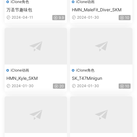
iClone角色
iClone动画
万圣节趣味包
HMN_MaleFit_Diver_SKM
2024-04-11
2024-01-30
9.9
10
iClone动画
iClone角色
HMN_Kyle_SKM
SK_T47Minigun
2024-01-30
2024-01-30
20
10