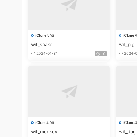
iClone动物
iClone
wil_snake
wil_pig
2024-01-31
2024-0
10
iClone动物
iClone
wil_monkey
wil_dog