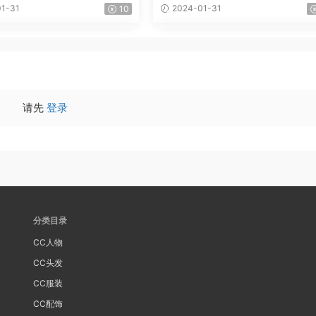
1-31
2024-01-31
10
请先
登录
分类目录
CC人物
CC头发
CC服装
CC配饰