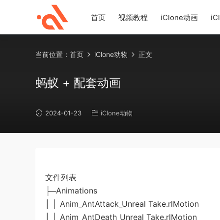
首页
视频教程
iClone动画
iC
当前位置：
首页
iClone动物
正文
蚂蚁 + 配套动画
2024-01-23
iClone动物
文件列表
├─Animations
│ │ Anim_AntAttack_Unreal Take.rlMotion
│ │ Anim_AntDeath_Unreal Take.rlMotion