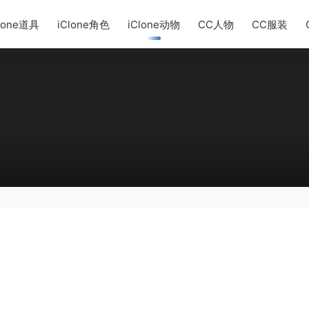
lone道具
iClone角色
iClone动物
CC人物
CC服装