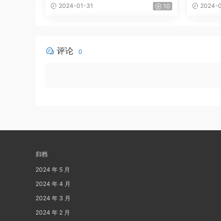
2024-01-31
2024-0
10
评论
0
归档
2024 年 5 月
2024 年 4 月
2024 年 3 月
2024 年 2 月