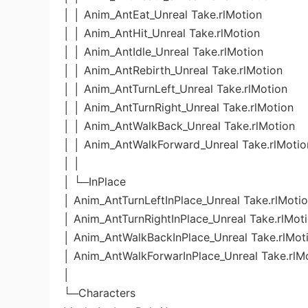
│ │ Anim_AntEat_Unreal Take.rlMotion
│ │ Anim_AntHit_Unreal Take.rlMotion
│ │ Anim_AntIdle_Unreal Take.rlMotion
│ │ Anim_AntRebirth_Unreal Take.rlMotion
│ │ Anim_AntTurnLeft_Unreal Take.rlMotion
│ │ Anim_AntTurnRight_Unreal Take.rlMotion
│ │ Anim_AntWalkBack_Unreal Take.rlMotion
│ │ Anim_AntWalkForward_Unreal Take.rlMotio
│ │
│ └─InPlace
│ Anim_AntTurnLeftInPlace_Unreal Take.rlMoti
│ Anim_AntTurnRightInPlace_Unreal Take.rlMot
│ Anim_AntWalkBackInPlace_Unreal Take.rlMot
│ Anim_AntWalkForwarInPlace_Unreal Take.rlM
│
└─Characters