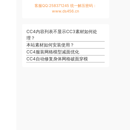
客服QQ:258371245 统一解压密码：
www.ds456.cn
CC4内容列表不显示CC3素材如何处
理？
本站素材如何安装使用？
CC4服装网格模型减面优化
CC4自动修复身体网格破面穿模