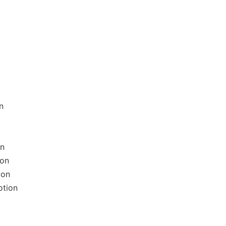
n
on
ion
ion
otion