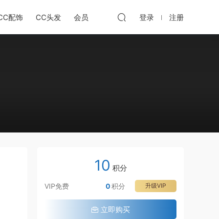
CC配饰
CC头发
会员
登录
注册
10
积分
VIP免费
0
积分
升级VIP
立即购买