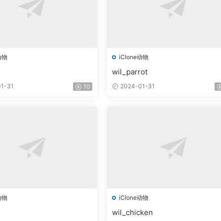
动物
iClone动物
wil_parrot
1-31
2024-01-31
10
动物
iClone动物
wil_chicken