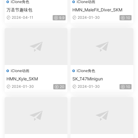
iClone角色
iClone动画
万圣节趣味包
HMN_MaleFit_Diver_SKM
2024-04-11
2024-01-30
9.9
10
iClone动画
iClone角色
HMN_Kyle_SKM
SK_T47Minigun
2024-01-30
2024-01-30
20
10