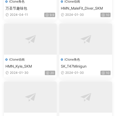
iClone角色
iClone动画
万圣节趣味包
HMN_MaleFit_Diver_SKM
2024-04-11
2024-01-30
9.9
10
iClone动画
iClone角色
HMN_Kyle_SKM
SK_T47Minigun
2024-01-30
2024-01-30
20
10