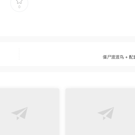
0
僵尸渡渡鸟 + 