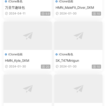
iClone角色
iClone动画
万圣节趣味包
HMN_MaleFit_Diver_SKM
2024-04-11
2024-01-30
9.9
10
iClone动画
iClone角色
HMN_Kyle_SKM
SK_T47Minigun
2024-01-30
2024-01-30
20
10