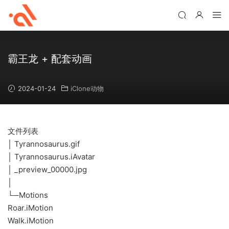
霸王龙 + 配套动画
2024-01-24
iClone动物
文件列表
│ Tyrannosaurus.gif
│ Tyrannosaurus.iAvatar
│ _preview_00000.jpg
│
└─Motions
Roar.iMotion
Walk.iMotion