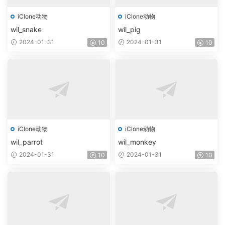
iClone动物
iClone动物
wil_snake
wil_pig
2024-01-31
2024-01-31
10
10
iClone动物
iClone动物
wil_parrot
wil_monkey
2024-01-31
2024-01-31
10
10