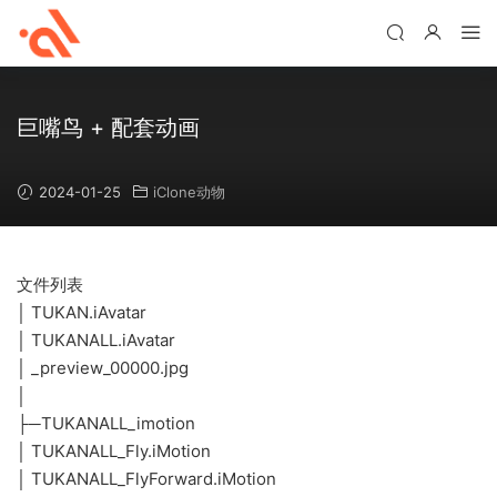
巨嘴鸟 + 配套动画
2024-01-25
iClone动物
文件列表
│ TUKAN.iAvatar
│ TUKANALL.iAvatar
│ _preview_00000.jpg
│
├─TUKANALL_imotion
│ TUKANALL_Fly.iMotion
│ TUKANALL_FlyForward.iMotion