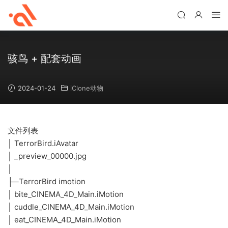
骇鸟 + 配套动画
2024-01-24
iClone动物
文件列表
│ TerrorBird.iAvatar
│ _preview_00000.jpg
│
├─TerrorBird imotion
│ bite_CINEMA_4D_Main.iMotion
│ cuddle_CINEMA_4D_Main.iMotion
│ eat_CINEMA_4D_Main.iMotion