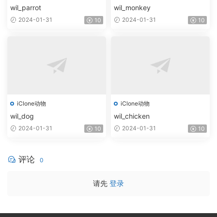
wil_parrot
wil_monkey
2024-01-31
2024-01-31
10
10
iClone动物
iClone动物
wil_dog
wil_chicken
2024-01-31
2024-01-31
10
10
评论
0
请先
登录