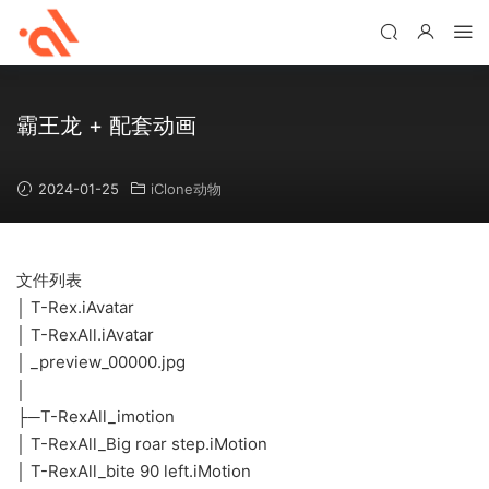
霸王龙 + 配套动画
2024-01-25
iClone动物
文件列表
│ T-Rex.iAvatar
│ T-RexAll.iAvatar
│ _preview_00000.jpg
│
├─T-RexAll_imotion
│ T-RexAll_Big roar step.iMotion
│ T-RexAll_bite 90 left.iMotion