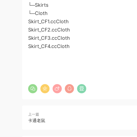
└─Skirts
└─Cloth
Skirt_CF1.ccCloth
Skirt_CF2.ccCloth
Skirt_CF3.ccCloth
Skirt_CF4.ccCloth
上一篇
卡通老鼠