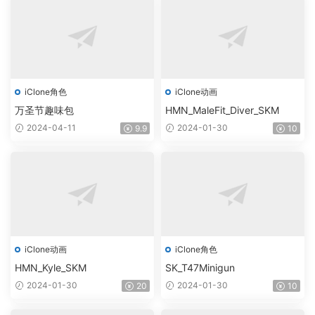
iClone角色
iClone动画
万圣节趣味包
HMN_MaleFit_Diver_SKM
2024-04-11
2024-01-30
9.9
10
iClone动画
iClone角色
HMN_Kyle_SKM
SK_T47Minigun
2024-01-30
2024-01-30
20
10