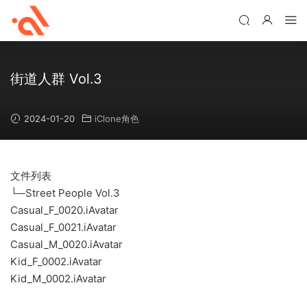
街道人群 Vol.3
2024-01-20
iClone角色
文件列表
└─Street People Vol.3
Casual_F_0020.iAvatar
Casual_F_0021.iAvatar
Casual_M_0020.iAvatar
Kid_F_0002.iAvatar
Kid_M_0002.iAvatar