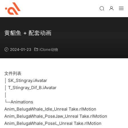
黄貂鱼 + 配套动画
2024-01-23
iClone动物
文件列表
│ SK_Stingray.iAvatar
│ T_Stingray_Dif_B.iAvatar
│
└─Animations
Anim_BelugaWhale_Idle_Unreal Take.rlMotion
Anim_BelugaWhale_PoseJaw_Unreal Take.rlMotion
Anim_BelugaWhale_PoseL_Unreal Take.rlMotion