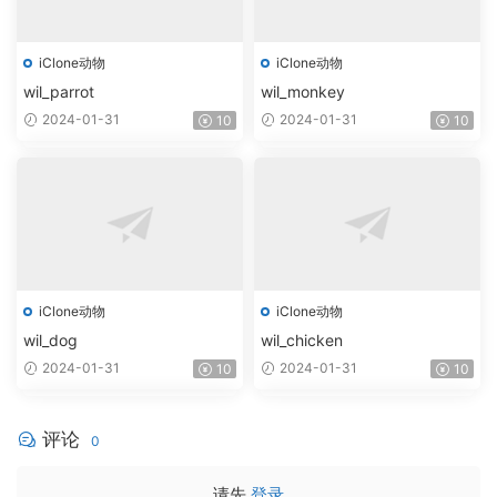
iClone动物
iClone动物
wil_parrot
wil_monkey
2024-01-31
2024-01-31
10
10
iClone动物
iClone动物
wil_dog
wil_chicken
2024-01-31
2024-01-31
10
10
评论
0
请先
登录