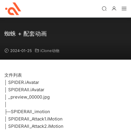
蜘蛛 + 配套动画
2024-01-25
iClone动物
文件列表
│ SPIDER.iAvatar
│ SPIDERAll.iAvatar
│ _preview_00000.jpg
│
├─SPIDERAll_imotion
│ SPIDERAll_Attack1.iMotion
│ SPIDERAll_Attack2.iMotion