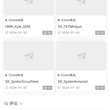
iClone动画
iClone角色
HMN_Kyle_SKM
SK_T47Minigun
2024-01-30
2024-01-30
20
10
iClone角色
iClone角色
SK_SpiderScoutNew
SK_SpiderArmored
2024-01-30
2024-01-30
10
10
评论
0