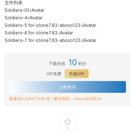
文件列表
Soldiers-01.iAvatar
Soldiers-4.iAvatar
Soldiers-5 for iclone7.83-abooo123.iAvatar
Soldiers-6 for iclone7.83.iAvatar
Soldiers-7 for iclone7.83-abooo123.iAvatar
10
下载价格
积分
VIP免费
升级VIP
立即购买
客服QQ:258371245 统一解压密码：www.ds456.cn
0