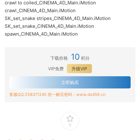
crawl to coiled_CINEMA_4D_Main.iMotion
crawl_CINEMA_4D_Main.iMotion
SK_set_snake stripes_CINEMA_4D_Main.iMotion
SK_set_snake_CINEMA_4D_Main.iMotion
spawn_CINEMA_4D_Main.iMotion
10
下载价格
积分
VIP免费
升级VIP
立即购买
客服QQ:258371245 统一解压密码：www.ds456.cn
0