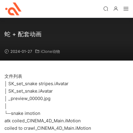
蛇 + 配套动画
2024-01-27
iClone动物
文件列表
│ SK_set_snake stripes.iAvatar
│ SK_set_snake.iAvatar
│ _preview_00000.jpg
│
└─snake imotion
atk coiled_CINEMA_4D_Main.iMotion
coiled to crawl_CINEMA_4D_Main.iMotion