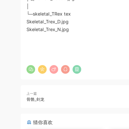
│
└─skeletal_TRex tex
Skeletal_Trex_D.jpg
Skeletal_Trex_N.jpg
上一篇
骨骼_剑龙
猜你喜欢