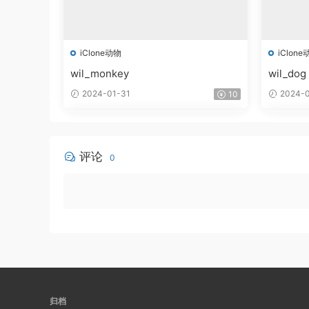
iClone动物
iClone
wil_monkey
wil_dog
2024-01-31
2024-0
10
评论
0
归档