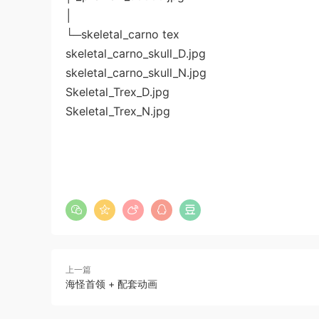
│
└─skeletal_carno tex
skeletal_carno_skull_D.jpg
skeletal_carno_skull_N.jpg
Skeletal_Trex_D.jpg
Skeletal_Trex_N.jpg
上一篇
海怪首领 + 配套动画