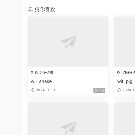
猜你喜欢
iClone动物
iClone
wil_snake
wil_pig
2024-01-31
2024-0
10