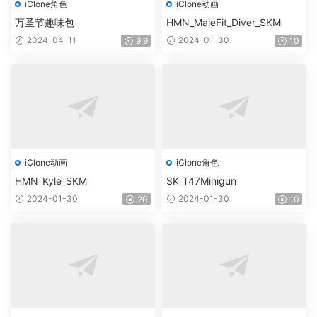
iClone角色
iClone动画
万圣节趣味包
HMN_MaleFit_Diver_SKM
2024-04-11
2024-01-30
9.9
10
iClone动画
iClone角色
HMN_Kyle_SKM
SK_T47Minigun
2024-01-30
2024-01-30
20
10