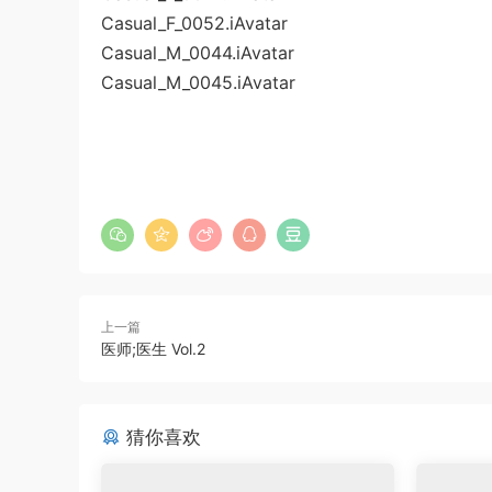
Casual_F_0052.iAvatar
Casual_M_0044.iAvatar
Casual_M_0045.iAvatar
上一篇
医师;医生 Vol.2
猜你喜欢