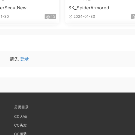
derScoutNew
SK_SpiderArmored
1-30
2024-01-30
10
请先
登录
分类目录
CC人物
CC头发
CC服装