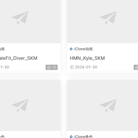
动画
iClone动画
leFit_Diver_SKM
HMN_Kyle_SKM
1-30
2024-01-30
10
角色
iClone角色