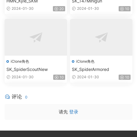
HMN_Kyle_SKM
SK_T47Minigun
2024-01-30
2024-01-30
20
10
iClone角色
iClone角色
SK_SpiderScoutNew
SK_SpiderArmored
2024-01-30
2024-01-30
10
10
评论
0
请先
登录