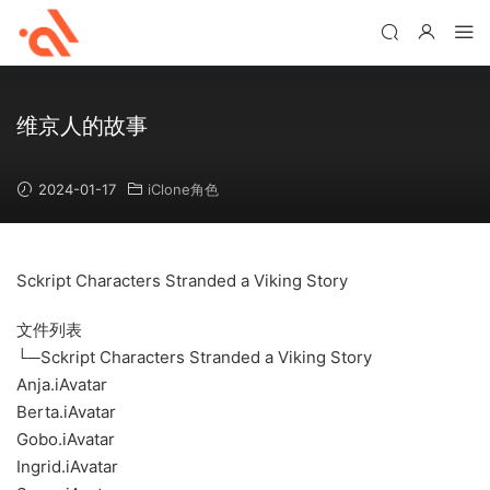
维京人的故事
2024-01-17
iClone角色
Sckript Characters Stranded a Viking Story
文件列表
└─Sckript Characters Stranded a Viking Story
Anja.iAvatar
Berta.iAvatar
Gobo.iAvatar
Ingrid.iAvatar