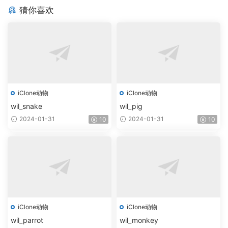
猜你喜欢
iClone动物
iClone动物
wil_snake
wil_pig
2024-01-31
2024-01-31
10
10
iClone动物
iClone动物
wil_parrot
wil_monkey