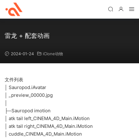
雷龙 + 配套动画
2024-01-24
iClone动物
文件列表
│ Sauropod.iAvatar
│ _preview_00000.jpg
│
├─Sauropod imotion
│ atk tail left_CINEMA_4D_Main.iMotion
│ atk tail right_CINEMA_4D_Main.iMotion
│ cuddle_CINEMA_4D_Main.iMotion