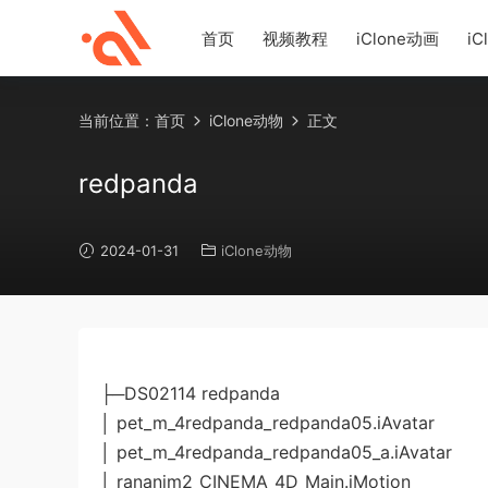
首页
视频教程
iClone动画
iC
当前位置：
首页
iClone动物
正文
redpanda
2024-01-31
iClone动物
├─DS02114 redpanda
│ pet_m_4redpanda_redpanda05.iAvatar
│ pet_m_4redpanda_redpanda05_a.iAvatar
│ rananim2_CINEMA_4D_Main.iMotion