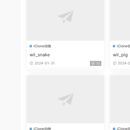
iClone动物
iClone
wil_snake
wil_pig
2024-01-31
2024-0
10
iClone动物
iClone