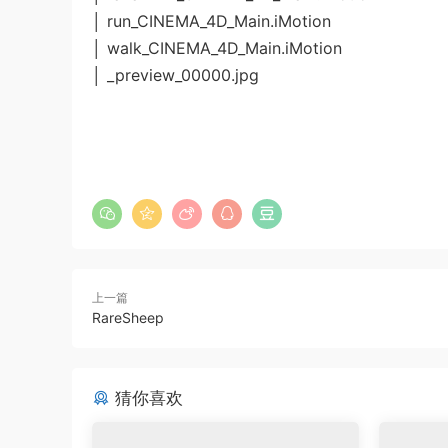
│ run_CINEMA_4D_Main.iMotion
│ walk_CINEMA_4D_Main.iMotion
│ _preview_00000.jpg
上一篇
RareSheep
猜你喜欢