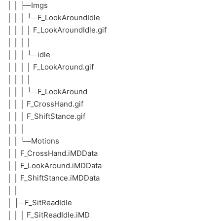
│ │ ├─Imgs
│ │ │ └─F_LookAroundIdle
│ │ │ │ F_LookAroundIdle.gif
│ │ │ │
│ │ │ └─idle
│ │ │ │ F_LookAround.gif
│ │ │ │
│ │ │ └─F_LookAround
│ │ │ F_CrossHand.gif
│ │ │ F_ShiftStance.gif
│ │ │
│ │ └─Motions
│ │ F_CrossHand.iMDData
│ │ F_LookAround.iMDData
│ │ F_ShiftStance.iMDData
│ │
│ ├─F_SitReadIdle
│ │ │ F_SitReadIdle.iMD