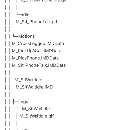
│ │ │ │
│ │ │ └─idle
│ │ │ M_Sit_PhoneTalk.gif
│ │ │
│ │ └─Motions
│ │ M_CrossLegged.iMDData
│ │ M_PickUpACall.iMDData
│ │ M_PlayPhone.iMDData
│ │ M_Sit_PhoneTalk.iMDData
│ │
│ ├─M_SitWaitIdle
│ │ │ M_SitWaitIdle.iMD
│ │ │
│ │ ├─Imgs
│ │ │ └─M_SitWaitIdle
│ │ │ │ M_SitWaitIdle.gif
│ │ │ │