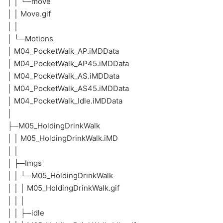
│ │ └─move
│ │ Move.gif
│ │
│ └─Motions
│ M04_PocketWalk_AP.iMDData
│ M04_PocketWalk_AP45.iMDData
│ M04_PocketWalk_AS.iMDData
│ M04_PocketWalk_AS45.iMDData
│ M04_PocketWalk_Idle.iMDData
│
├─M05_HoldingDrinkWalk
│ │ M05_HoldingDrinkWalk.iMD
│ │
│ ├─Imgs
│ │ └─M05_HoldingDrinkWalk
│ │ │ M05_HoldingDrinkWalk.gif
│ │ │
│ │ ├─idle