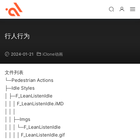
行人行为
2024-01-21
iClone动画
文件列表
└─Pedestrian Actions
├─Idle Styles
│ ├─F_LeanListenIdle
│ │ │ F_LeanListenIdle.iMD
│ │ │
│ │ ├─Imgs
│ │ │ └─F_LeanListenIdle
│ │ │ │ F_LeanListenIdle.gif