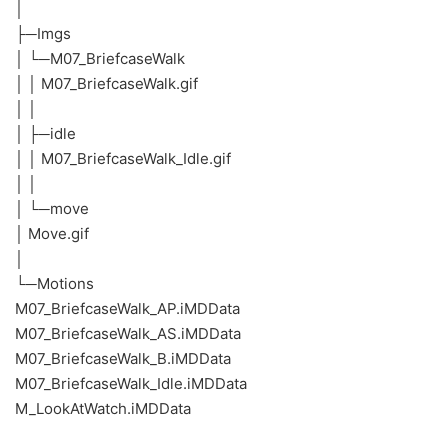
│
├─Imgs
│ └─M07_BriefcaseWalk
│ │ M07_BriefcaseWalk.gif
│ │
│ ├─idle
│ │ M07_BriefcaseWalk_Idle.gif
│ │
│ └─move
│ Move.gif
│
└─Motions
M07_BriefcaseWalk_AP.iMDData
M07_BriefcaseWalk_AS.iMDData
M07_BriefcaseWalk_B.iMDData
M07_BriefcaseWalk_Idle.iMDData
M_LookAtWatch.iMDData