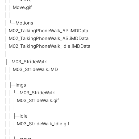
│ │ Move.gif
│ │
│ └─Motions
│ M02_TalkingPhoneWalk_AP.iMDData
│ M02_TalkingPhoneWalk_AS.iMDData
│ M02_TalkingPhoneWalk_Idle.iMDData
│
├─M03_StrideWalk
│ │ M03_StrideWalk.iMD
│ │
│ ├─Imgs
│ │ └─M03_StrideWalk
│ │ │ M03_StrideWalk.gif
│ │ │
│ │ ├─idle
│ │ │ M03_StrideWalk_Idle.gif
│ │ │