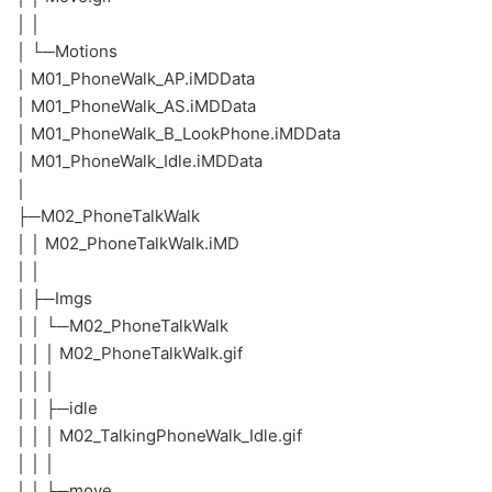
│ │
│ └─Motions
│ M01_PhoneWalk_AP.iMDData
│ M01_PhoneWalk_AS.iMDData
│ M01_PhoneWalk_B_LookPhone.iMDData
│ M01_PhoneWalk_Idle.iMDData
│
├─M02_PhoneTalkWalk
│ │ M02_PhoneTalkWalk.iMD
│ │
│ ├─Imgs
│ │ └─M02_PhoneTalkWalk
│ │ │ M02_PhoneTalkWalk.gif
│ │ │
│ │ ├─idle
│ │ │ M02_TalkingPhoneWalk_Idle.gif
│ │ │
│ │ └─move