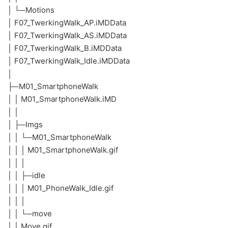
│ └─Motions
│ F07_TwerkingWalk_AP.iMDData
│ F07_TwerkingWalk_AS.iMDData
│ F07_TwerkingWalk_B.iMDData
│ F07_TwerkingWalk_Idle.iMDData
│
├─M01_SmartphoneWalk
│ │ M01_SmartphoneWalk.iMD
│ │
│ ├─Imgs
│ │ └─M01_SmartphoneWalk
│ │ │ M01_SmartphoneWalk.gif
│ │ │
│ │ ├─idle
│ │ │ M01_PhoneWalk_Idle.gif
│ │ │
│ │ └─move
│ │ Move.gif