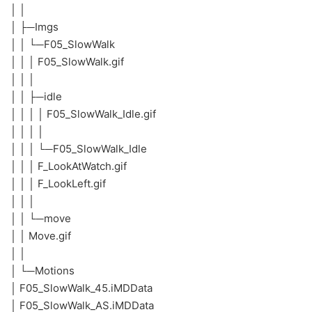
│ │
│ ├─Imgs
│ │ └─F05_SlowWalk
│ │ │ F05_SlowWalk.gif
│ │ │
│ │ ├─idle
│ │ │ │ F05_SlowWalk_Idle.gif
│ │ │ │
│ │ │ └─F05_SlowWalk_Idle
│ │ │ F_LookAtWatch.gif
│ │ │ F_LookLeft.gif
│ │ │
│ │ └─move
│ │ Move.gif
│ │
│ └─Motions
│ F05_SlowWalk_45.iMDData
│ F05_SlowWalk_AS.iMDData