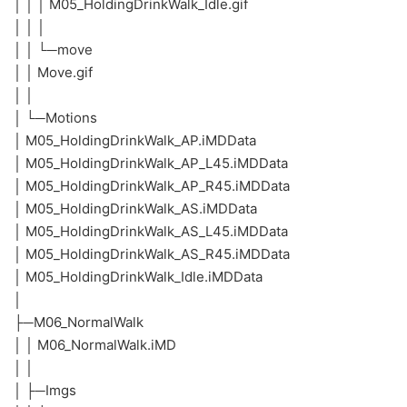
│ │ │ M05_HoldingDrinkWalk_Idle.gif
│ │ │
│ │ └─move
│ │ Move.gif
│ │
│ └─Motions
│ M05_HoldingDrinkWalk_AP.iMDData
│ M05_HoldingDrinkWalk_AP_L45.iMDData
│ M05_HoldingDrinkWalk_AP_R45.iMDData
│ M05_HoldingDrinkWalk_AS.iMDData
│ M05_HoldingDrinkWalk_AS_L45.iMDData
│ M05_HoldingDrinkWalk_AS_R45.iMDData
│ M05_HoldingDrinkWalk_Idle.iMDData
│
├─M06_NormalWalk
│ │ M06_NormalWalk.iMD
│ │
│ ├─Imgs