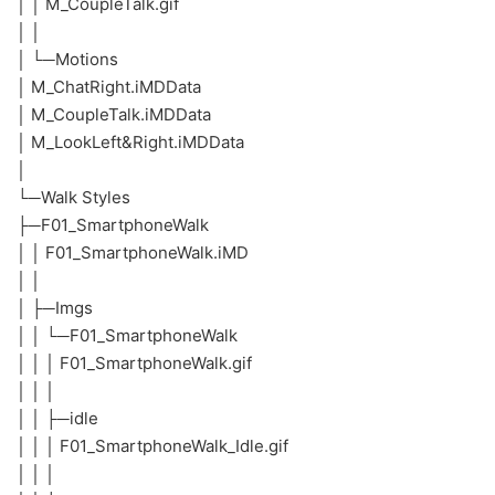
│ │ M_CoupleTalk.gif
│ │
│ └─Motions
│ M_ChatRight.iMDData
│ M_CoupleTalk.iMDData
│ M_LookLeft&Right.iMDData
│
└─Walk Styles
├─F01_SmartphoneWalk
│ │ F01_SmartphoneWalk.iMD
│ │
│ ├─Imgs
│ │ └─F01_SmartphoneWalk
│ │ │ F01_SmartphoneWalk.gif
│ │ │
│ │ ├─idle
│ │ │ F01_SmartphoneWalk_Idle.gif
│ │ │