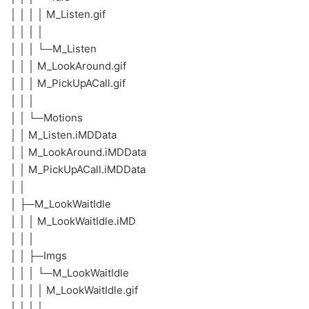
│ │ │ │ M_Listen.gif
│ │ │ │
│ │ │ └─M_Listen
│ │ │ M_LookAround.gif
│ │ │ M_PickUpACall.gif
│ │ │
│ │ └─Motions
│ │ M_Listen.iMDData
│ │ M_LookAround.iMDData
│ │ M_PickUpACall.iMDData
│ │
│ ├─M_LookWaitIdle
│ │ │ M_LookWaitIdle.iMD
│ │ │
│ │ ├─Imgs
│ │ │ └─M_LookWaitIdle
│ │ │ │ M_LookWaitIdle.gif
│ │ │ │