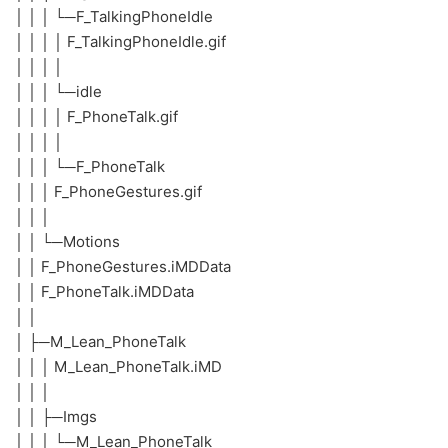
│ │ │ └─F_TalkingPhoneIdle
│ │ │ │ F_TalkingPhoneIdle.gif
│ │ │ │
│ │ │ └─idle
│ │ │ │ F_PhoneTalk.gif
│ │ │ │
│ │ │ └─F_PhoneTalk
│ │ │ F_PhoneGestures.gif
│ │ │
│ │ └─Motions
│ │ F_PhoneGestures.iMDData
│ │ F_PhoneTalk.iMDData
│ │
│ ├─M_Lean_PhoneTalk
│ │ │ M_Lean_PhoneTalk.iMD
│ │ │
│ │ ├─Imgs
│ │ │ └─M_Lean_PhoneTalk