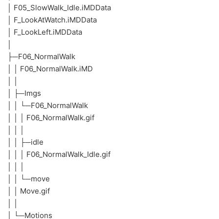
│ F05_SlowWalk_Idle.iMDData
│ F_LookAtWatch.iMDData
│ F_LookLeft.iMDData
│
├─F06_NormalWalk
│ │ F06_NormalWalk.iMD
│ │
│ ├─Imgs
│ │ └─F06_NormalWalk
│ │ │ F06_NormalWalk.gif
│ │ │
│ │ ├─idle
│ │ │ F06_NormalWalk_Idle.gif
│ │ │
│ │ └─move
│ │ Move.gif
│ │
│ └─Motions