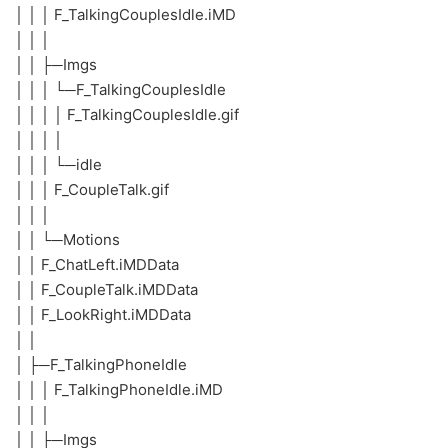
│ │ │ F_TalkingCouplesIdle.iMD
│ │ │
│ │ ├─Imgs
│ │ │ └─F_TalkingCouplesIdle
│ │ │ │ F_TalkingCouplesIdle.gif
│ │ │ │
│ │ │ └─idle
│ │ │ F_CoupleTalk.gif
│ │ │
│ │ └─Motions
│ │ F_ChatLeft.iMDData
│ │ F_CoupleTalk.iMDData
│ │ F_LookRight.iMDData
│ │
│ ├─F_TalkingPhoneIdle
│ │ │ F_TalkingPhoneIdle.iMD
│ │ │
│ │ ├─Imgs